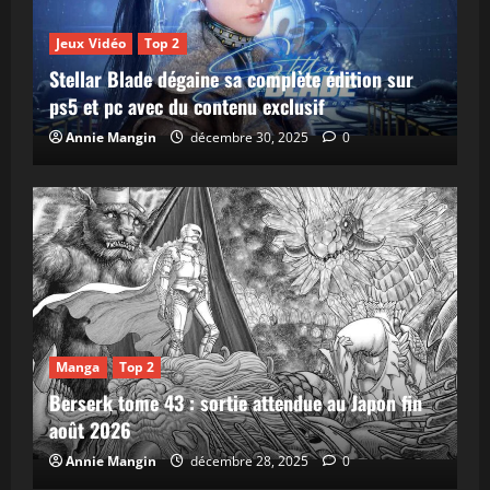
Jeux Vidéo
Top 2
Stellar Blade dégaine sa complète édition sur
ps5 et pc avec du contenu exclusif
Annie Mangin
décembre 30, 2025
0
Manga
Top 2
Berserk tome 43 : sortie attendue au Japon fin
août 2026
Annie Mangin
décembre 28, 2025
0