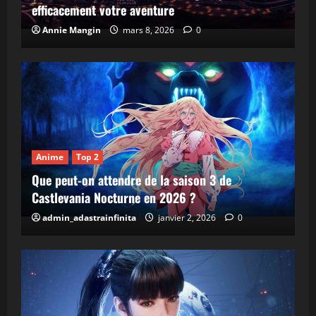
efficacement votre aventure
Annie Mangin
mars 8, 2026
0
Anime
Top 2
Que peut-on attendre de la saison 3 de
Castlevania Nocturne en 2026 ?
admin_adastrainfinita
janvier 2, 2026
0