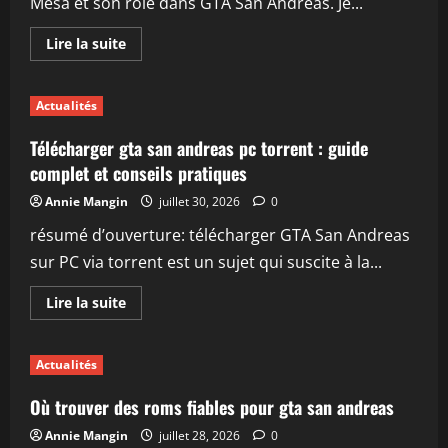
Mesa et son rôle dans GTA San Andreas. Je...
En
Lire la suite
savoir
plus
sur
Tout
Actualités
savoir
sur
le
Télécharger gta san andreas pc torrent : guide
véhicule
Mesa
complet et conseils pratiques
dans
GTA
Annie Mangin
juillet 30, 2026
0
San
Andreas
résumé d’ouverture: télécharger GTA San Andreas
sur PC via torrent est un sujet qui suscite à la...
En
Lire la suite
savoir
plus
sur
Télécharger
Actualités
gta
san
andreas
Où trouver des roms fiables pour gta san andreas
pc
torrent
Annie Mangin
juillet 28, 2026
0
: