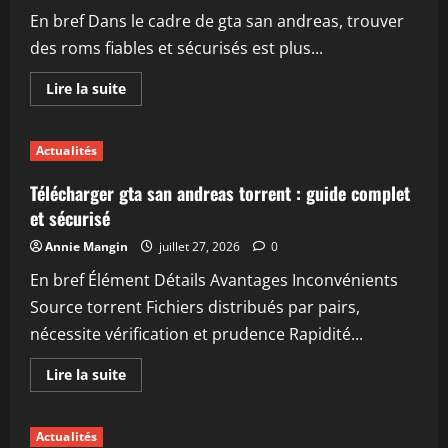
guide
En bref Dans le cadre de gta san andreas, trouver
complet
et
des roms fiables et sécurisés est plus...
conseils
pratiques
En
Lire la suite
savoir
plus
sur
Où
Actualités
trouver
des
roms
Télécharger gta san andreas torrent : guide complet
fiables
pour
et sécurisé
gta
san
Annie Mangin
juillet 27, 2026
0
andreas
En bref Élément Détails Avantages Inconvénients
Source torrent Fichiers distribués par pairs,
nécessite vérification et prudence Rapidité...
En
Lire la suite
savoir
plus
sur
Télécharger
Actualités
gta