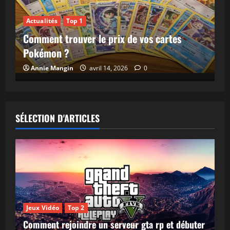
Jeux Vidéo
Top 1
 1
Guide d’introduct
ver le prix de vos cartes
Retold : découvrez
commencer en 20
avril 14, 2026
0
admin_adastrainfinit
SÉLECTION D'ARTICLES
Jeux Vidéo
Top 2
Comment rejoindre un serveur gta rp et débuter