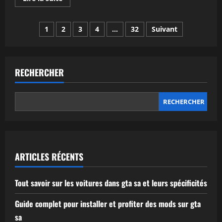
savoir
plus
sur
Pagination
Tout
1
2
3
4
…
32
Suivant
savoir
sur
des
gta
stories
psp
publications
:
RECHERCHER
guide
complet
et
conseils
RECHERCHER
ARTICLES RÉCENTS
Tout savoir sur les voitures dans gta sa et leurs spécificités
Guide complet pour installer et profiter des mods sur gta
sa