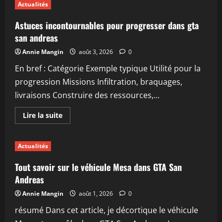
Astuce
Actualités
gta
san
andreas
Astuces incontournables pour progresser dans gta
:
comment
san andreas
progresser
rapidement
Annie Mangin
août 3, 2026
0
dans
le
En bref : Catégorie Exemple typique Utilité pour la
jeu
progression Missions Infiltration, braquages,
livraisons Construire des ressources,...
En
Lire la suite
savoir
plus
sur
Astuces
Actualités
incontournables
pour
progresser
Tout savoir sur le véhicule Mesa dans GTA San
dans
gta
Andreas
san
andreas
Annie Mangin
août 1, 2026
0
résumé Dans cet article, je décortique le véhicule