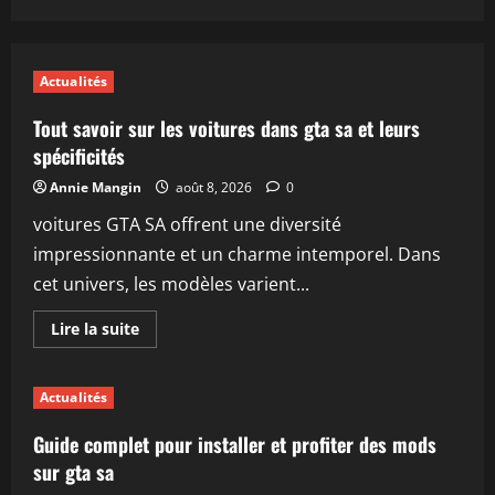
Actualités
Tout savoir sur les voitures dans gta sa et leurs
spécificités
Annie Mangin
août 8, 2026
0
voitures GTA SA offrent une diversité
impressionnante et un charme intemporel. Dans
cet univers, les modèles varient...
En
Lire la suite
savoir
plus
sur
Tout
Actualités
savoir
sur
les
Guide complet pour installer et profiter des mods
voitures
dans
sur gta sa
gta