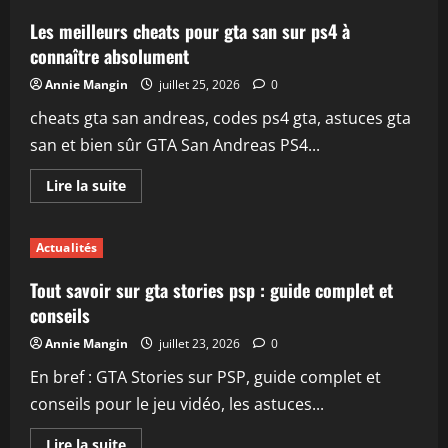
san
andreas
Les meilleurs cheats pour gta san sur ps4 à
torrent
:
connaître absolument
guide
complet
Annie Mangin
juillet 25, 2026
0
et
sécurisé
cheats gta san andreas, codes ps4 gta, astuces gta
san et bien sûr GTA San Andreas PS4...
En
Lire la suite
savoir
plus
sur
Les
Actualités
meilleurs
cheats
pour
Tout savoir sur gta stories psp : guide complet et
gta
san
conseils
sur
ps4
Annie Mangin
juillet 23, 2026
0
à
connaître
En bref : GTA Stories sur PSP, guide complet et
absolument
conseils pour le jeu vidéo, les astuces...
En
Lire la suite