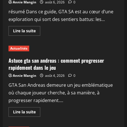
sa
Annie Mangin
août 6, 2026
0
et
leurs
résumé Dans ce guide, GTA SA est au cœur d’une
spécificités
exploration qui sort des sentiers battus: les...
En
Lire la suite
savoir
plus
sur
Guide
Actualités
complet
pour
installer
Astuce gta san andreas : comment progresser
et
profiter
rapidement dans le jeu
des
mods
Annie Mangin
août 4, 2026
0
sur
gta
GTA San Andreas demeure un jeu emblématique
sa
où chaque joueur cherche, à sa manière, à
progresser rapidement....
En
Lire la suite
savoir
plus
sur