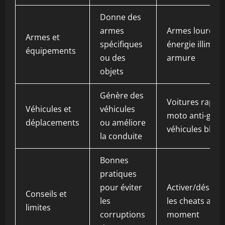
Donne des
armes
Armes lourdes,
Armes et
spécifiques
énergie illimité
équipements
ou des
armure
objets
Génère des
Voitures rapide
Véhicules et
véhicules
moto anti-gravi
déplacements
ou améliore
véhicules blind
la conduite
Bonnes
pratiques
pour éviter
Activer/désacti
Conseils et
les
les cheats au 
limites
corruptions
moment