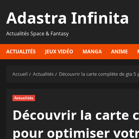
Aller
Adastra Infinita
au
contenu
Actualités Space & Fantasy
ACTUALITÉS
JEUX VIDÉO
MANGA
ANIME
Accueil
Actualités
Découvrir la carte complète de gta 5 
Actualités
Découvrir la carte 
pour optimiser vot