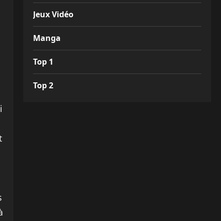
Jeux Vidéo
Manga
Top 1
Top 2
i
t
s
à