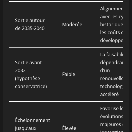
Alignement
avec les cycles
Sortie autour
Modérée
historiques et
de 2035-2040
les coûts de
développeme
La faisabilité
Sortie avant
dépendrait
2032
d’un
Faible
(hypothèse
renouvelleme
conservatrice)
technologiqu
accéléré
Favorise les
évolutions
Échelonnement
majeures et le
jusqu’aux
Élevée