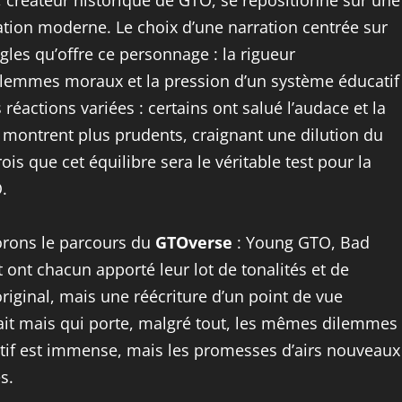
, créateur historique de GTO, se repositionne sur une
ation moderne. Le choix d’une narration centrée sur
gles qu’offre ce personnage : la rigueur
s dilemmes moraux et la pression d’un système éducatif
réactions variées : certains ont salué l’audace et la
 montrent plus prudents, craignant une dilution du
rois que cet équilibre sera le véritable test pour la
.
morons le parcours du
GTOverse
: Young GTO, Bad
nt chacun apporté leur lot de tonalités et de
riginal, mais une réécriture d’un point de vue
rfait mais qui porte, malgré tout, les mêmes dilemmes
ratif est immense, mais les promesses d’airs nouveaux
s.