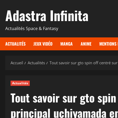
Aller
Adastra Infinita
au
contenu
Actualités Space & Fantasy
ACTUALITÉS
JEUX VIDÉO
MANGA
ANIME
MENTIONS 
Accueil
Actualités
Tout savoir sur gto spin off centré su
Actualités
Tout savoir sur gto spin
principal uchiyamada e