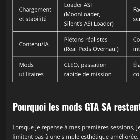
Loader ASI
Chargement
Fa
(MoonLoader,
et stabilité
sc
Silent’s ASI Loader)
Piétons réalistes
Co
Contenu/IA
(Real Peds Overhaul)
in
Mods
CLEO, passation
Él
utilitaires
rapide de mission
co
Pourquoi les mods GTA SA resten
Lorsque je repense à mes premières sessions, 
limitent pas à une simple esthétique améliorée. 