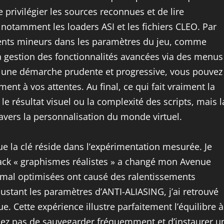
de privilégier les sources reconnues et de lire
notamment les loaders ASI et les fichiers CLEO. Par
ments mineurs dans les paramètres du jeu, comme
la gestion des fonctionnalités avancées via des menus
c une démarche prudente et progressive, vous pouvez
nt à vos attentes. Au final, ce qui fait vraiment la
e résultat visuel ou la complexité des scripts, mais l
ravers la personnalisation du monde virtuel.
e la clé réside dans l’expérimentation mesurée. Je
ack « graphismes réalistes » a changé mon Avenue
es mal optimisées ont causé des ralentissements
justant les paramètres d’ANTI-ALIASING, j’ai retrouvé
e. Cette expérience illustre parfaitement l’équilibre à
bliez pas de sauvegarder fréquemment et d’instaurer u