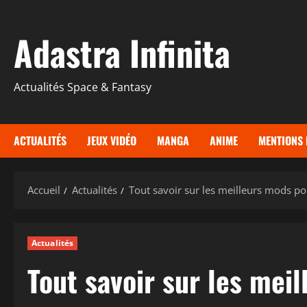
Aller
au
Adastra Infinita
contenu
Actualités Space & Fantasy
ACTUALITÉS
JEUX VIDÉO
MANGA
ANIME
MENTIONS 
Accueil
Actualités
Tout savoir sur les meilleurs mods po
Actualités
Tout savoir sur les mei