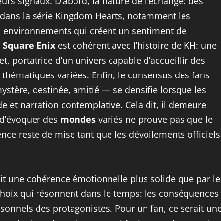
ieurs signaux. D’abord, la nature de l’échange: des
 dans la série Kingdom Hearts, notamment les
s environnements qui créent un sentiment de
t
Square Enix
est cohérent avec l’histoire de KH: une
t, portatrice d’un univers capable d’accueillir des
thématiques variées. Enfin, le consensus des fans
stère, destinée, amitié — se densifie lorsque les
de et narration contemplative. Cela dit, il demeure
t d’évoquer des
mondes
variés ne prouve pas que le
nce reste de mise tant que les dévoilements officiels
rait une cohérence émotionnelle plus solide que par le
s choix qui résonnent dans le temps: les conséquences
rsonnels des protagonistes. Pour un fan, ce serait un