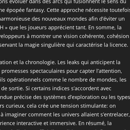
ns évoluer dans des arcs qui fusionnent le sens du
ne épopée fantasy. Cette approche nécessite toutefoi
n harmonieuse des nouveaux mondes afin d’éviter un
 KH » que les joueurs apprécient tant. En somme, la
développeurs à montrer une vision cohérente, cohésion
rvant la magie singulière qui caractérise la licence.
tion et la chronologie. Les leaks qui anticipent la
 promesses spectaculaires pour capter l’attention,
étails opérationnels comme le nombre de mondes, les
 de sortie. Si certains indices s’accordent avec
tendue précise des systèmes d’exploration ou les type
rs curieux, cela crée une tension stimulante: on
à imaginer comment les univers allaient s’entrelacer,
rience interactive et immersive. En résumé, la