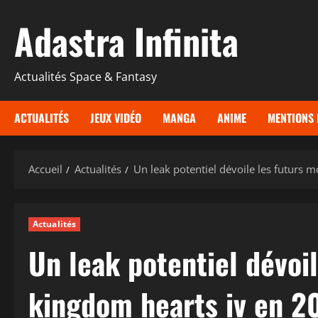
Aller
Adastra Infinita
au
contenu
Actualités Space & Fantasy
ACTUALITÉS
JEUX VIDÉO
MANGA
ANIME
MENTIONS 
Accueil
Actualités
Un leak potentiel dévoile les futurs
Actualités
Un leak potentiel dévoi
kingdom hearts iv en 2