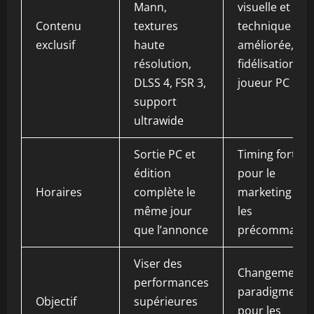
Mann,
visuelle et
Contenu
textures
technique
exclusif
haute
améliorée,
résolution,
fidélisation du
DLSS 4, FSR 3,
joueur PC
support
ultrawide
Sortie PC et
Timing fort
édition
pour le
Horaires
complète le
marketing et
même jour
les
que l’annonce
précommand
Viser des
Changement 
performances
paradigme
Objectif
supérieures
pour les